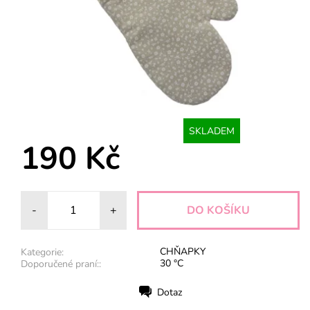
SKLADEM
190 Kč
-
+
CHŇAPKY
Kategorie:
30 °C
Doporučené praní::
Dotaz
Tisk