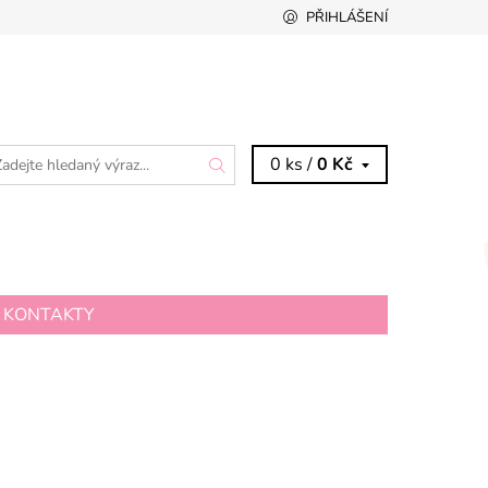
PŘIHLÁŠENÍ
0 ks /
0 Kč
KONTAKTY