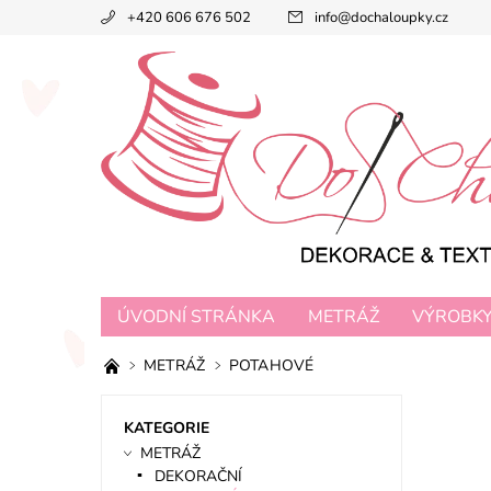
+420 606 676 502
info
@
dochaloupky.cz
ÚVODNÍ STRÁNKA
METRÁŽ
VÝROBK
METRÁŽ
POTAHOVÉ
KATEGORIE
METRÁŽ
DEKORAČNÍ