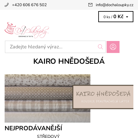
+420 606 676 502
info
@
dochaloupky.cz
0 Kč
0 ks /
KAIRO HNĚDOŠEDÁ
NEJPRODÁVANĚJŠÍ
STŘEDOVÝ