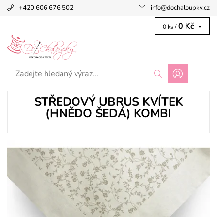
+420 606 676 502
info
@
dochaloupky.cz
0 Kč
0 ks /
STŘEDOVÝ UBRUS KVÍTEK
(HNĚDO ŠEDÁ) KOMBI