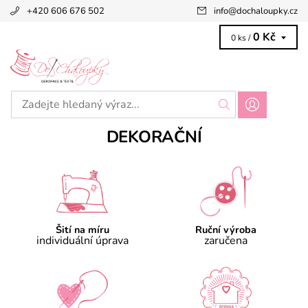
+420 606 676 502
info
@
dochaloupky.cz
0 Kč
0 ks /
DEKORAČNÍ
Šití na míru
Ruční výroba
individuální úprava
zaručena