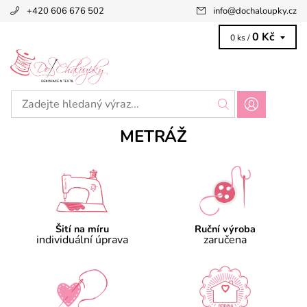
+420 606 676 502
info
@
dochaloupky.cz
0 Kč
0 ks /
METRÁŽ
Šití na míru
Ruční výroba
individuální úprava
zaručena