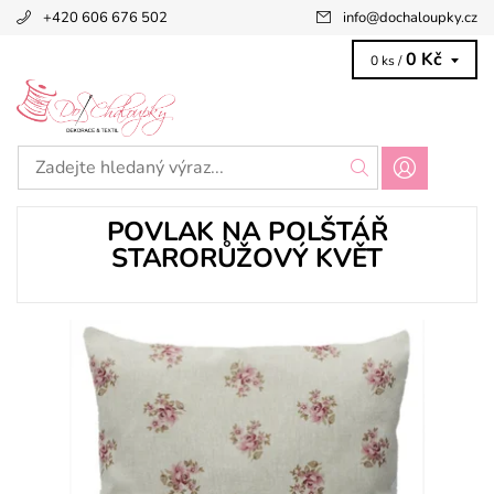
+420 606 676 502
info
@
dochaloupky.cz
0 Kč
0 ks /
POVLAK NA POLŠTÁŘ
STARORŮŽOVÝ KVĚT