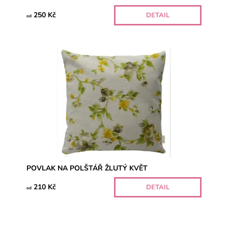
250 Kč
DETAIL
od
POVLAK NA POLŠTÁŘ ŽLUTÝ KVĚT
210 Kč
DETAIL
od