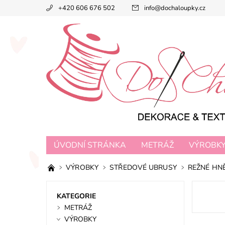
+420 606 676 502
info
@
dochaloupky.cz
ÚVODNÍ STRÁNKA
METRÁŽ
VÝROBK
VÝROBKY
STŘEDOVÉ UBRUSY
REŽNÉ HN
KATEGORIE
METRÁŽ
VÝROBKY