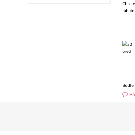
Chcete
tabule
Buďte 
Př