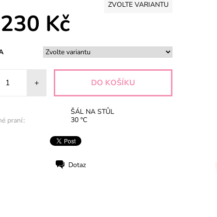
ZVOLTE VARIANTU
 230 Kč
A
+
ŠÁL NA STŮL
30 °C
é praní::
Dotaz