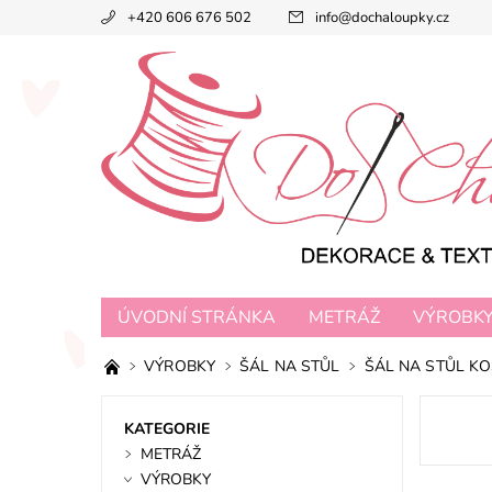
+420 606 676 502
info
@
dochaloupky.cz
ÚVODNÍ STRÁNKA
METRÁŽ
VÝROBK
VÝROBKY
ŠÁL NA STŮL
ŠÁL NA STŮL K
KATEGORIE
METRÁŽ
VÝROBKY