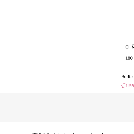
popál
CHŇ
180
Buďte 
Př