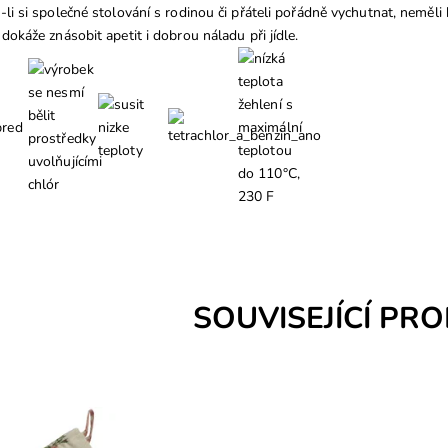
-li si společné stolování s rodinou či přáteli pořádně vychutnat, neměl
 dokáže znásobit apetit i dobrou náladu při jídle.
SOUVISEJÍCÍ PR
tická kuchyňská chňapka pomůže
tou nejnáročnější hostinou, a navíc
ání vaše ruce před nechtěným