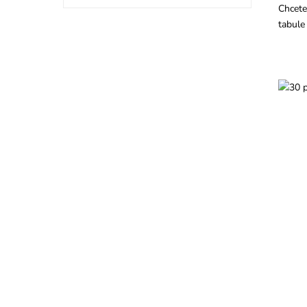
Chcete
tabule
Prak
i s 
ochr