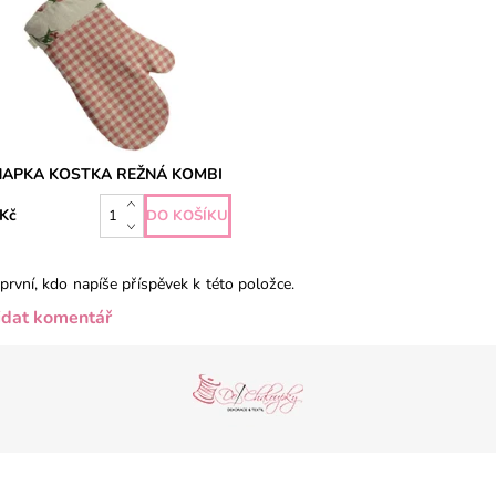
ením. Vnitřní izolační vrstva...
APKA KOSTKA REŽNÁ KOMBI
 Kč
první, kdo napíše příspěvek k této položce.
idat komentář