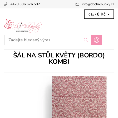
+420 606 676 502
info
@
dochaloupky.cz
0 Kč
0 ks /
ŠÁL NA STŮL KVĚTY (BORDO)
KOMBI