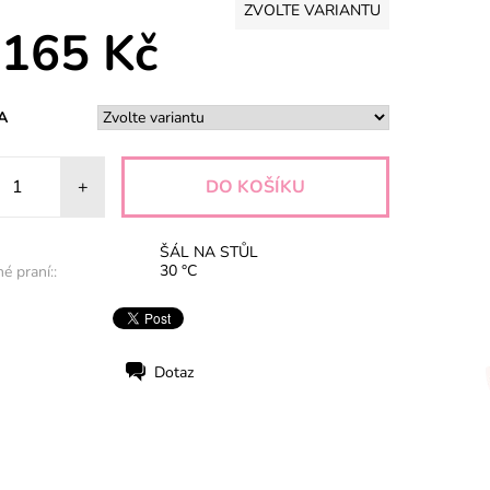
ZVOLTE VARIANTU
 165 Kč
A
+
ŠÁL NA STŮL
30 °C
é praní::
Dotaz