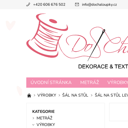
+420 606 676 502
info
@
dochaloupky.cz
ÚVODNÍ STRÁNKA
METRÁŽ
VÝROBK
VÝROBKY
ŠÁL NA STŮL
ŠÁL NA STŮL L
KATEGORIE
METRÁŽ
VÝROBKY