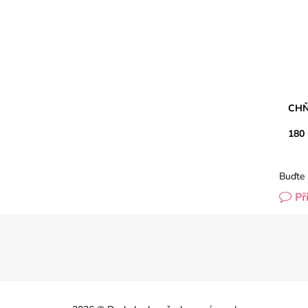
CHŇ
180
Buďte 
Př