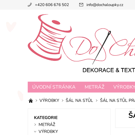
+420 606 676 502
info
@
dochaloupky.cz
ÚVODNÍ STRÁNKA
METRÁŽ
VÝROBK
VÝROBKY
ŠÁL NA STŮL
ŠÁL NA STŮL PR
Š
KATEGORIE
METRÁŽ
VÝROBKY