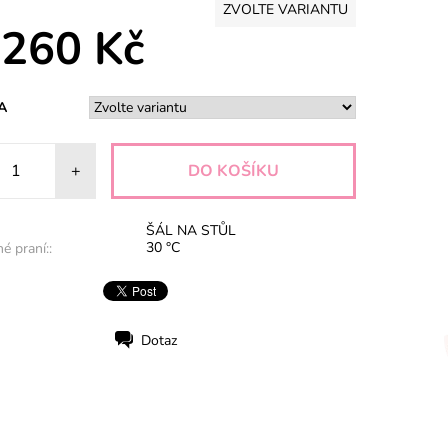
ZVOLTE VARIANTU
 260 Kč
A
+
ŠÁL NA STŮL
30 °C
é praní::
Dotaz