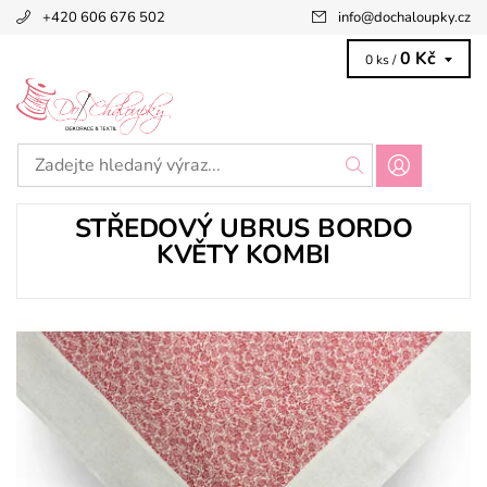
+420 606 676 502
info
@
dochaloupky.cz
0 Kč
0 ks /
STŘEDOVÝ UBRUS BORDO
KVĚTY KOMBI