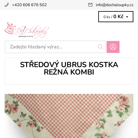
+420 606 676 502
info
@
dochaloupky.cz
0 Kč
0 ks /
STŘEDOVÝ UBRUS KOSTKA
REŽNÁ KOMBI