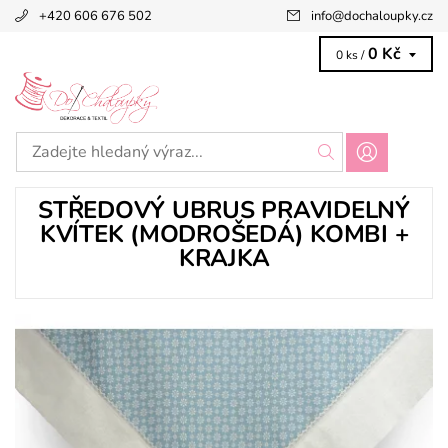
+420 606 676 502
info
@
dochaloupky.cz
0 Kč
0 ks /
STŘEDOVÝ UBRUS PRAVIDELNÝ
KVÍTEK (MODROŠEDÁ) KOMBI +
KRAJKA