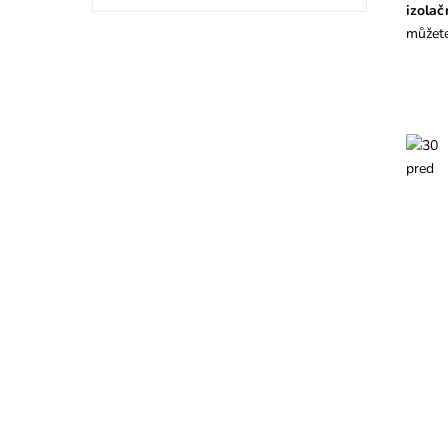
izolač
můžete