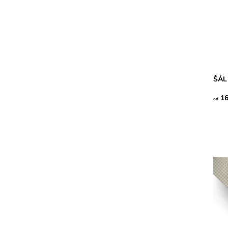
ŠÁL
16
od