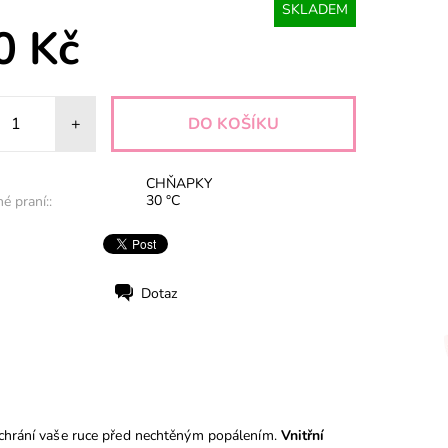
SKLADEM
0 Kč
+
CHŇAPKY
30 °C
é praní::
Dotaz
ochrání vaše ruce před nechtěným popálením.
Vnitřní