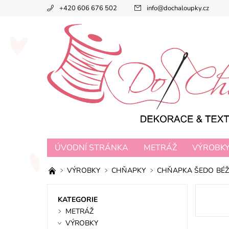
+420 606 676 502
info
@
dochaloupky.cz
ÚVODNÍ STRÁNKA
METRÁŽ
VÝROBK
VÝROBKY
CHŇAPKY
CHŇAPKA ŠEDO BÉ
KATEGORIE
METRÁŽ
VÝROBKY