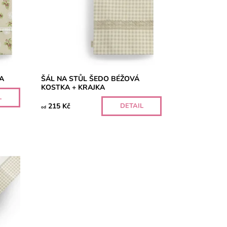
KA
ŠÁL NA STŮL ŠEDO BÉŽOVÁ
KOSTKA + KRAJKA
L
215 Kč
DETAIL
od