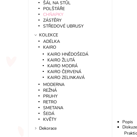
ŠÁL NA STŮL
POLŠTÁŘE
CHŇAPKY
ZÁSTĚRY
STŘEDOVÉ UBRUSY
KOLEKCE
ADÉLKA
KAIRO
KAIRO HNĚDOŠEDÁ
KAIRO ŽLUTÁ
KAIRO MODRÁ
KAIRO ČERVENÁ
KAIRO ZELINKAVÁ
MODERNA
REŽNÁ
PRUHY
RETRO
SMETANA
ŠEDÁ
KVĚTY
Popis
Diskuze
Dekorace
Prakti