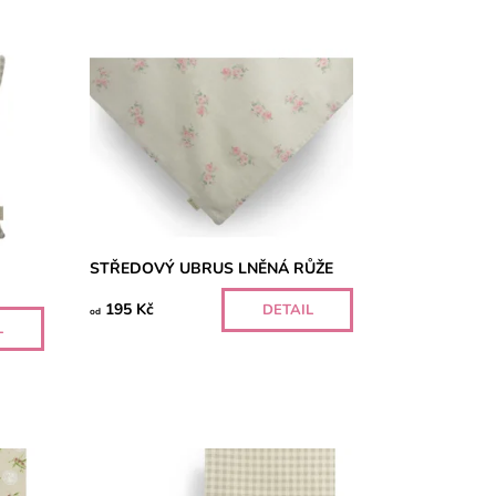
STŘEDOVÝ UBRUS LNĚNÁ RŮŽE
195 Kč
DETAIL
od
L