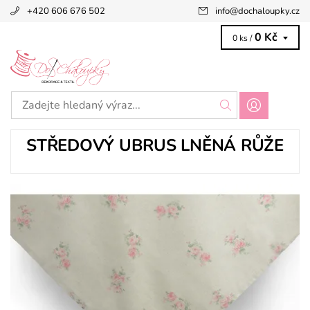
+420 606 676 502
info
@
dochaloupky.cz
0 Kč
0 ks /
STŘEDOVÝ UBRUS LNĚNÁ RŮŽE