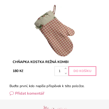
Praktická kuchyňská chňapka pomůže i s tou
nejnáročnější hostinou, a navíc ochrání vaše ruce před
nechtěným popálením. Vnitřní izolační vrstva...
CHŇAPKA KOSTKA REŽNÁ KOMBI
180 Kč
Buďte první, kdo napíše příspěvek k této položce.
Přidat komentář