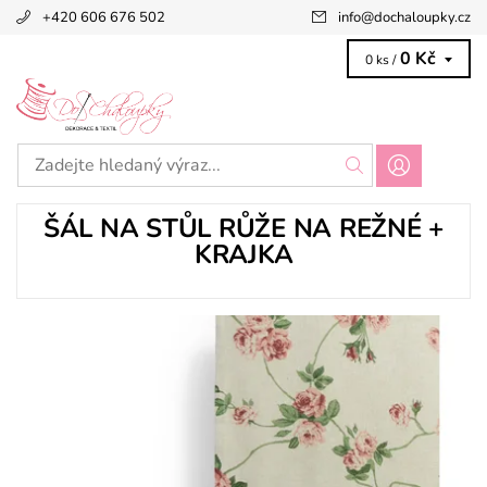
+420 606 676 502
info
@
dochaloupky.cz
0 Kč
0 ks /
ŠÁL NA STŮL RŮŽE NA REŽNÉ +
KRAJKA