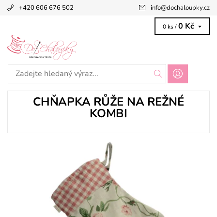
+420 606 676 502
info
@
dochaloupky.cz
0 Kč
0 ks /
CHŇAPKA RŮŽE NA REŽNÉ
KOMBI