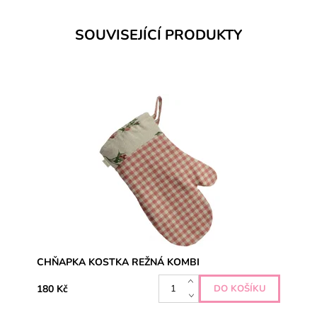
SOUVISEJÍCÍ PRODUKTY
Praktická kuchyňská chňapka pomůže i s tou
nejnáročnější hostinou, a navíc ochrání vaše ruce před
nechtěným popálením. Vnitřní izolační vrstva...
CHŇAPKA KOSTKA REŽNÁ KOMBI
180 Kč