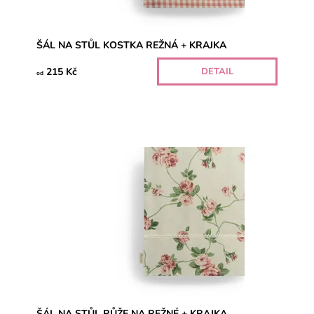
ŠÁL NA STŮL KOSTKA REŽNÁ + KRAJKA
215 Kč
DETAIL
od
ŠÁL NA STŮL RŮŽE NA REŽNÉ + KRAJKA