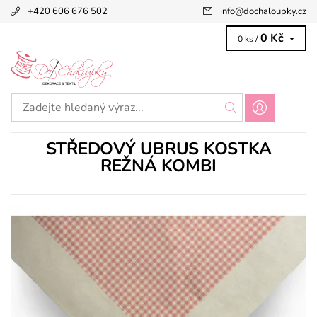
+420 606 676 502
info
@
dochaloupky.cz
0 Kč
0 ks /
STŘEDOVÝ UBRUS KOSTKA
REŽNÁ KOMBI